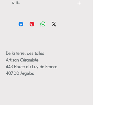
Taille
les fils de fer peuvent être être recoupés ou
Dimensions approximative des fleurs +/- 3
pliés pour s'adapter à n'importe quel vase
à 4 cm de diametre
les fils mesurent entre 22 et 28 cm (autres
tailles sur demandes )
fleurs diamètre 3 ou 4 cm ( plus grande que
les autres fleurs )
Certaines fleurs peuvent être un peu
De la terre, des toiles
différentes de celle de là photos mais dans
Artisan Céramiste
les mêmes tons, je peux envoyer une photo
443 Route du Luy de France
du bouquet avant son expédition sur
40700 Argelos
demande
les fleurs sont en faiences afin de proposé
un plus grand évantail de couleurs (donc ne
resiste pas au gel contrairement aux pièces
en grès )