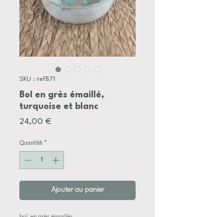
SKU : refB71
Bol en grès émaillé,
turquoise et blanc
Prix
24,00 €
Quantité
*
Ajouter au panier
bol en grès émaillés