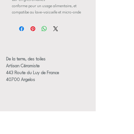
conforme pour un usage alimentaire, et
compatibe au lave-vaisselle et micro-onde
pièce réalisée au tour de potier
Dimensions approximative:
Hauteur 6,5 cm
Diamètre ouverture 15,5 cm
Diamètre au plus large 17,5 cm
De la terre, des toiles
Artisan Céramiste
443 Route du Luy de France
40700 Argelos