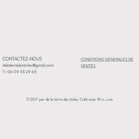
16,5/18,5
Compatibl
Fabricatio
✔ Pièce u
✔ Taille p
✔ Artisan
✔ Céramiq
CONTACTEZ-NOUS
CONDITIONS GENERALES DE
delaterredestoiles@gmail.com
VENTES
T : 06 09 55 29 65
© 2017 par de la terre des toiles. Créé avec
Wix.com