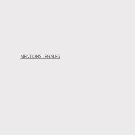
 cm diamètre ouverture
e lave-vaisselle et micro-ondes
n artisanale au tour de potier en France
nique et décorative
arfaite pour repas individuel
at français fait main
ue solide et durable
MENTIONS LEGALES