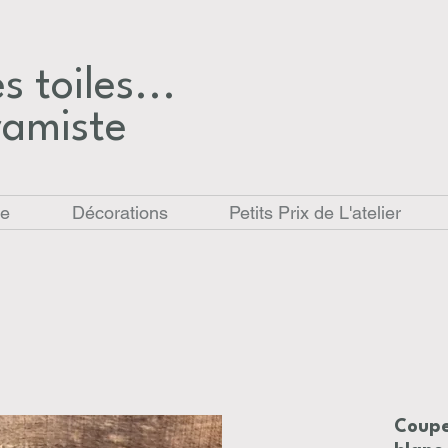
 toiles...​
ramiste
le
Décorations
Petits Prix de L'atelier
Coupe