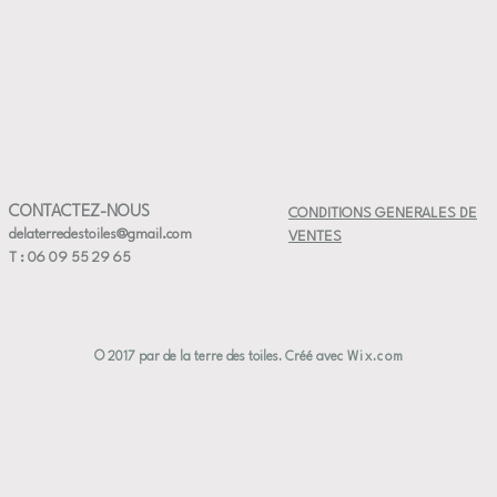
Dimension
large)
Compatibl
Fabricatio
✔ Pièce u
✔ Taille p
✔ Artisan
CONTACTEZ-NOUS
CONDITIONS GENERALES DE
✔ Céramiq
delaterredestoiles@gmail.com
VENTES
T : 06 09 55 29 65
© 2017 par de la terre des toiles. Créé avec
Wix.com