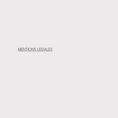
s : hauteur 7 cm – L 18x13,5 cm ( au plus
e lave-vaisselle et micro-ondes
n artisanale au tour de potier en France
nique et décorative
arfaite pour repas individuel
at français fait main
MENTIONS LEGALES
ue solide et durable