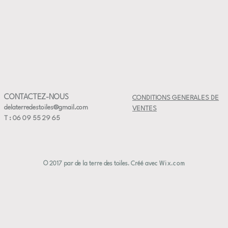
Matière : 
Couleur : 
Dimension
Compatibl
Fabricatio
✔ Pièce u
✔ Taille p
✔ Artisan
CONTACTEZ-NOUS
CONDITIONS GENERALES DE
✔ Céramiq
delaterredestoiles@gmail.com
VENTES
T : 06 09 55 29 65
© 2017 par de la terre des toiles. Créé avec
Wix.com