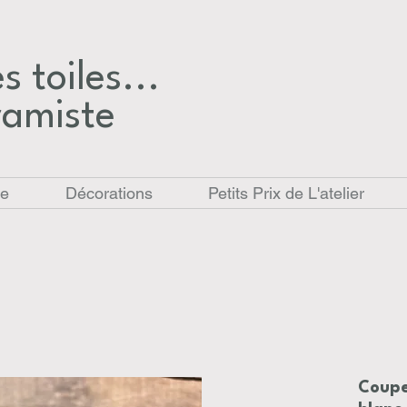
 toiles...​
ramiste
le
Décorations
Petits Prix de L'atelier
Coupe