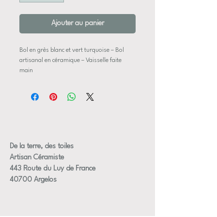
Ajouter au panier
Bol en grès blanc et vert turquoise – Bol
artisanal en céramique – Vaisselle faite
main
Description
Cette coupelle en grès émaillé blanc et vert
turquoise est tournée au tour de potier et
émaillée à la main dans mon atelier en
France.
De la terre, des toiles
Son design simple et ludique, avec ses
Artisan Céramiste
nuances délicates, en fait une pièce idéale
443 Route du Luy de France
pour un usage individuel : pâtes, salade,
40700 Argelos
dessert ou déjeuner.
Chaque coupelle est unique : les variations
d’émail rendent chaque pièce authentique
et singulière.