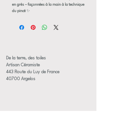
en grès – façonnées à la main à la technique
du pincé
✨
Offrez-vous l’authenticité d’un service de
six tasses entièrement réalisées à la main,
selon la technique du pincé. Chaque tasse
est unique : leur forme irrégulière et
déstructurée en fait de véritables petites
œuvres artisanales, pleines de charme et de
caractère.
De la terre, des toiles
Leur extérieur brut révèle des textures
Artisan Céramiste
variées – tantôt striées, tantôt embossées
443 Route du Luy de France
ou lisses – qui soulignent le geste de la main
40700 Argelos
et le savoir-faire du potier. Leur silhouette,
rappelant une corolle ou une tulipe, met en
valeur la singularité de chaque pièce.
Parfaites pour savourer un véritable
espresso, ces tasses sont conçues pour de
petits moments intenses et raffinés.
Caractéristiques :
Matière : Grès brut, façonné à la main
(technique du pincé)