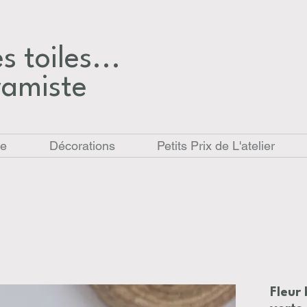
 toiles...​
ramiste
le
Décorations
Petits Prix de L'atelier
Fleur