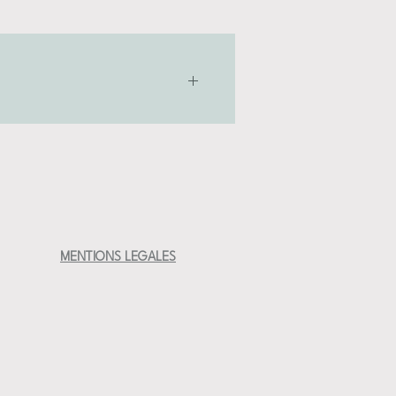
ntail de couleurs (donc ne resiste pas au
airement aux pièces en grès )
MENTIONS LEGALES