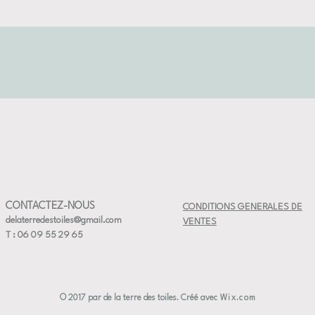
grand éva
gel contr
 3 à 4 cm de diametre
CONTACTEZ-NOUS
CONDITIONS GENERALES DE
delaterredestoiles@gmail.com
VENTES
T : 06 09 55 29 65
© 2017 par de la terre des toiles. Créé avec
Wix.com