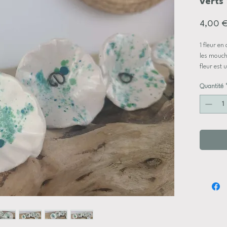
verts
4,00 
1 fleur en
les mouch
fleur est
aérienne 
Quantité
de tailles
les fils d
pour s'ad
les fils m
sur dema
Certaines 
celle de 
photo du 
envoysur
les fleurs