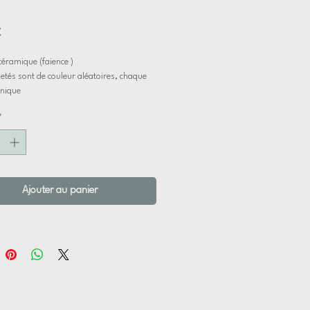
Prix
€
 céramique (faience )
etés sont de couleur aléatoires, chaque
 unique
et poétique
*
 et couleurs variées
e fer peuvent être être recoupés ou pliés
apter à n'importe quel vase
Ajouter au panier
esurent entre 22 et 28 cm (autres tailles
ndes )
fleurs peuvent être un peu différentes de
là photos mais dans les mêmes tons, une
bouquet avant son expédition peut être
 demande
 sont en faiences afin de proposé un plus