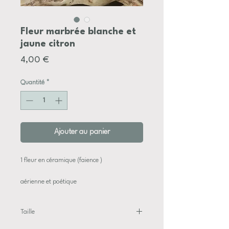
Fleur marbrée blanche et
jaune citron
Prix
4,00 €
Quantité
*
Ajouter au panier
1 fleur en céramique (faience )
aérienne et poétique
de tailles et couleurs variées
Taille
les fils de fer peuvent être être recoupés ou