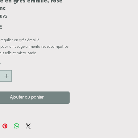
é en grès émaillé, rose
nc
fB92
Prix
€
irrégulier en grès émaillé
pour un usage alimentaire, et compatibe
aisselle et micro-onde
*
isée au tour de potier
ns approximative:
4 cm
ouverture 10 cm
Ajouter au panier