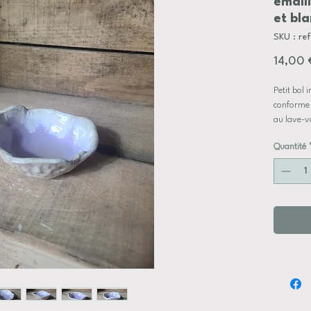
émaill
et bla
SKU : re
14,00 
Petit bol 
conforme 
au lave-v
Quantité
pièce réal
Dimensio
Hauteur 
Diamètre 