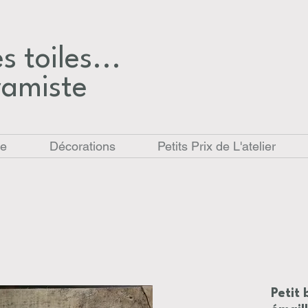
 toiles...​
ramiste
le
Décorations
Petits Prix de L'atelier
Petit 