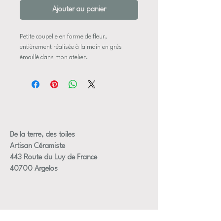
Ajouter au panier
Petite coupelle en forme de fleur,
entièrement réalisée à la main en grès
émaillé dans mon atelier.
Chaque pétale est façonné
individuellement, avec des mouvements et
des reliefs légèrement différents, rendant
chaque fleur unique. Les pétales peuvent
être plus ou moins relevés, comme visible
sur les photos.
L’émail blanc nuageux dévoile de subtils
De la terre, des toiles
reflets bleu gris, créés naturellement par la
Artisan Céramiste
cuisson. Le cœur de la fleur et les pistils
443 Route du Luy de France
sont délicatement rehaussés d’un lustre
40700 Argelos
doré appliqué à la main, apportant éclat et
finesse à la pièce. Cette finition demande
une cuisson supplémentaire et un travail
minutieux.
Chaque coupelle présente ainsi ses propres