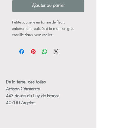
Ajouter au panier
Petite coupelle en forme de fleur,
entièrement réalisée à la main en grès
émaillé dans mon atelier.
Chaque pétale est façonné
individuellement, avec des mouvements et
des reliefs légèrement différents, rendant
chaque fleur unique. Les pétales peuvent
être plus ou moins relevés, comme visible
sur les photos.
L’émail blanc nuageux dévoile de subtils
De la terre, des toiles
reflets bleu gris, créés naturellement par la
Artisan Céramiste
cuisson. Le cœur de la fleur et les pistils
443 Route du Luy de France
sont délicatement rehaussés d’un lustre
40700 Argelos
doré appliqué à la main, apportant éclat et
finesse à la pièce. Cette finition demande
une cuisson supplémentaire et un travail
minutieux.
Chaque coupelle présente ainsi ses propres