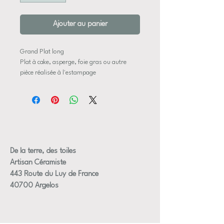
Ajouter au panier
Grand Plat long
Plat à cake, asperge, foie gras ou autre
pièce réalisée à l'estampage
émaux conforme aux normes alimentaires,
compatibe micro-onde et lave-vaiselle
Dimensions approximative:
Longueur: 35 cm et 30 cm intérieur
Largeur: 17 cm et 13,5 cm intérieur
De la terre, des toiles
Artisan Céramiste
+/- 2 cm de hauteur
443 Route du Luy de France
40700 Argelos