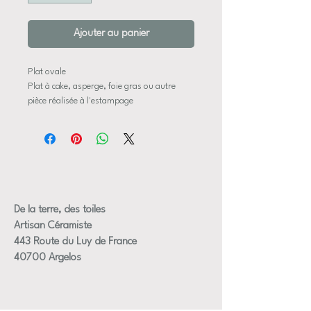
Ajouter au panier
Plat ovale
Plat à cake, asperge, foie gras ou autre
pièce réalisée à l'estampage
émaux conforme aux normes alimentaires,
compatibe micro-onde et lave-vaiselle
Dimensions approximative:
Longueur: 26,5 cm
Largeur: 14,5 cm
De la terre, des toiles
Artisan Céramiste
+/- 2,5 cm de hauteur
443 Route du Luy de France
40700 Argelos