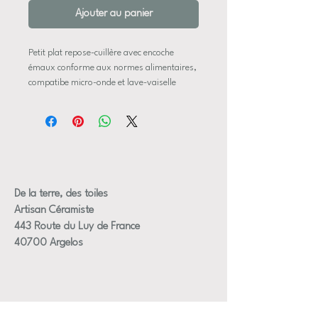
Ajouter au panier
Petit plat repose-cuillère avec encoche
émaux conforme aux normes alimentaires,
compatibe micro-onde et lave-vaiselle
Dimensions approximative:
Longueur +/- 16 cm
Largeur+/- 8 cm
+/- 1,5 cm de hauteur
De la terre, des toiles
Artisan Céramiste
443 Route du Luy de France
40700 Argelos