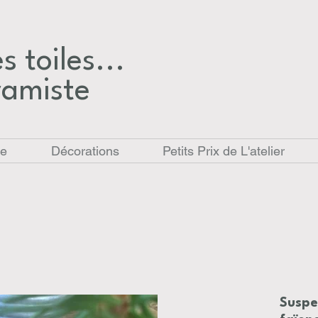
 toiles...​
ramiste
le
Décorations
Petits Prix de L'atelier
Suspe