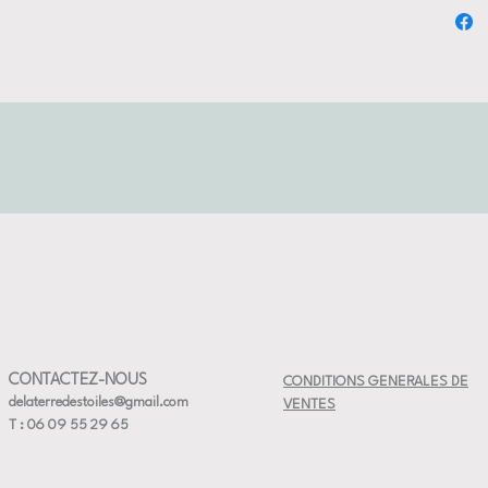
soulignent
élégant en
des diffé
✨ Utilisa
Version 
selon vos
Version p
des deux 
🌸 Fleur 
 3 à 4 cm de diametre
🌲 Sapin d
Suspendez
sur le sa
et parfum
dans la vo
ou simple
objet poé
🌿 Matéri
CONTACTEZ-NOUS
CONDITIONS GENERALES DE
Faïence b
delaterredestoiles@gmail.com
VENTES
Incrustati
T : 06 09 55 29 65
Cordon n
Pièce art
personnal