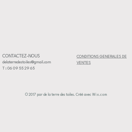
lave-vais
à la main
décor et s
Chaque ta
de légères
apparaîtr
l’artisana
CONTACTEZ-NOUS
CONDITIONS GENERALES DE
delaterredestoiles@gmail.com
VENTES
T : 06 09 55 29 65
© 2017 par de la terre des toiles. Créé avec
Wix.com