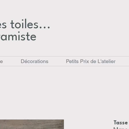
 toiles...​
ramiste
le
Décorations
Petits Prix de L'atelier
Tasse