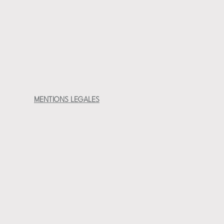
on du lustre doré :
e pas au lave-vaisselle
se pas au micro-ondes
MENTIONS LEGALES