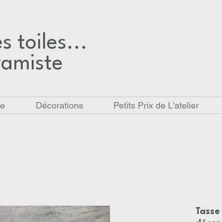
 toiles...​
ramiste
le
Décorations
Petits Prix de L'atelier
Tasse