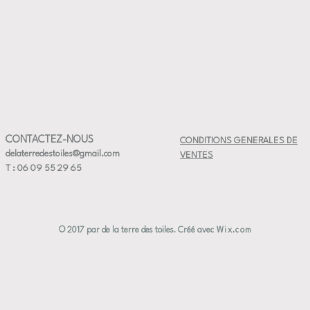
⚠️ En rais
— Ne pass
— Ne pas
CONTACTEZ-NOUS
CONDITIONS GENERALES DE
delaterredestoiles@gmail.com
VENTES
T : 06 09 55 29 65
© 2017 par de la terre des toiles. Créé avec
Wix.com