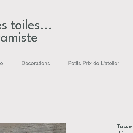
 toiles...​
ramiste
le
Décorations
Petits Prix de L'atelier
Tasse