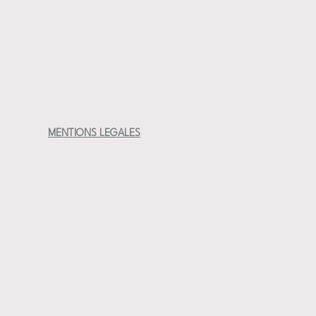
on du lustre doré :
e pas au lave-vaisselle
se pas au micro-ondes
MENTIONS LEGALES