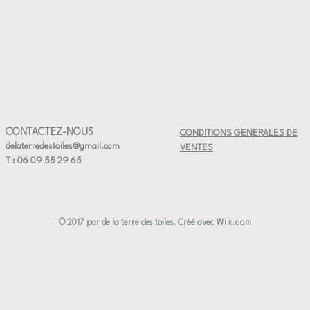
⚠️ En rais
— Ne pass
— Ne pas
CONTACTEZ-NOUS
CONDITIONS GENERALES DE
delaterredestoiles@gmail.com
VENTES
T : 06 09 55 29 65
© 2017 par de la terre des toiles. Créé avec
Wix.com