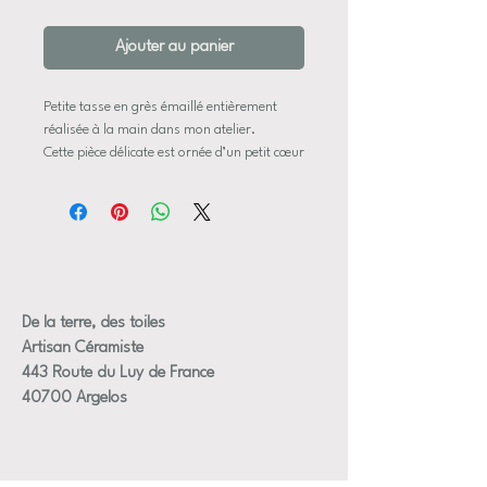
Ajouter au panier
Petite tasse en grès émaillé entièrement
réalisée à la main dans mon atelier.
Cette pièce délicate est ornée d’un petit cœur
en relief, rehaussé d’un lustre doré appliqué
minutieusement à la main. Cette finition
nécessite une troisième cuisson à 800
degrés, ajoutant une étape supplémentaire
et un travail particulièrement précis à la
réalisation de chaque tasse.
Sa forme simple et organique met en valeur
De la terre, des toiles
les détails artisanaux et les légères
Artisan Céramiste
variations propres au travail fait main.
443 Route du Luy de France
Chaque pièce possède ainsi son caractère
40700 Argelos
unique.
Dimensions approximatives :
— Hauteur : 7 cm
— Diamètre : 7,5 cm