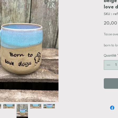
beige 
love 
SKU : re
20,00
Tasse ave
born to lo
Quantité
conforme 
au lave-v
façonnée a
sont un g
Dimensio
Hauteur 
Diamètre