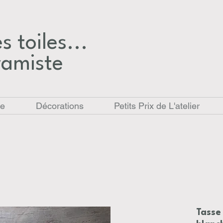
 toiles...​
ramiste
le
Décorations
Petits Prix de L'atelier
Tasse