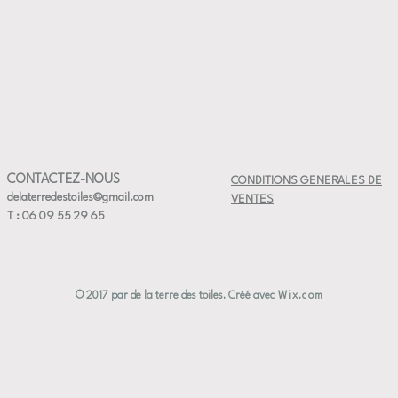
⸻
✨ Détails
• Matériau
• Couleurs
et turquoi
• Dimensi
• Hauteur
• Diamètr
• Contena
CONTACTEZ-NOUS
CONDITIONS GENERALES DE
delaterredestoiles@gmail.com
VENTES
⸻
T : 06 09 55 29 65
✅ Entreti
• Compati
• Compat
© 2017 par de la terre des toiles. Créé avec
Wix.com
• Émail 
alimentai
⸻
🎁 Idée ca