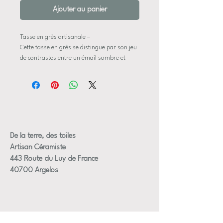
Ajouter au panier
Tasse en grès artisanale –
Cette tasse en grès se distingue par son jeu
de contrastes entre un émail sombre et
profond et une base claire, presque brute.
Son esthétique à la fois sobre et marquée
en fait une pièce idéale pour celles et ceux
qui aiment les objets simples avec du
caractère.
Parfaite pour accompagner un café ou un
thé, elle s’intègre facilement dans un
De la terre, des toiles
intérieur moderne ou naturel.
Artisan Céramiste
✨ Une pièce au caractère affirmé
443 Route du Luy de France
Entre minimalisme et matière, cette tasse
40700 Argelos
attire le regard tout en restant intemporelle.
🏺 Caractéristiques
Matière : grès émaillé
Format : petite tasse hauteur 7,5 cm