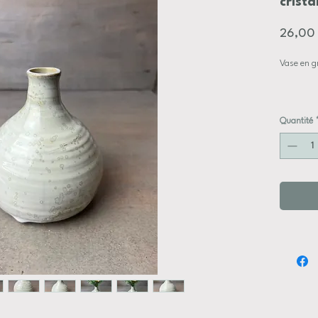
crista
26,00
Vase en gr
dimensio
Quantité
diamètre
Diamètre 
hauteur +
chaque piè
main