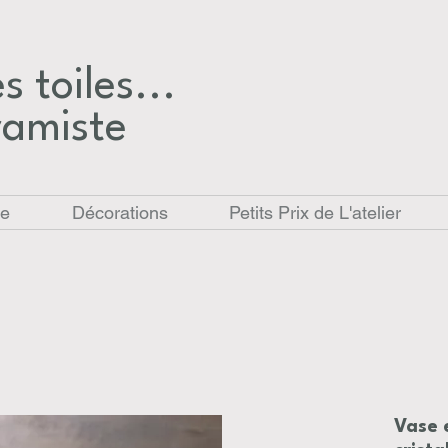
 toiles...​
ramiste
le
Décorations
Petits Prix de L'atelier
Vase 