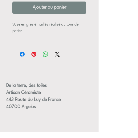
Ajouter au panier
Vase en grès émaillés réalisé au tour de
potier
dimensions approximative
diamètre ouverture +/-2,5 cm
Diamètre vase au plus large +/-13,5 cm
hauteur +/- 15cm
De la terre, des toiles
chaque pièce est unique et entièrement
Artisan Céramiste
réalisée à la main
443 Route du Luy de France
40700 Argelos