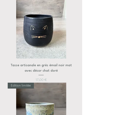
Tasse artisanale en grès émail noir mat
avec décor chat doré
Prix
17,00 €
Edition limitée