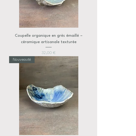
Coupelle organique en grès émaillé –
céramique artisanale texturée
Prix
32,00 €
Nouveauté