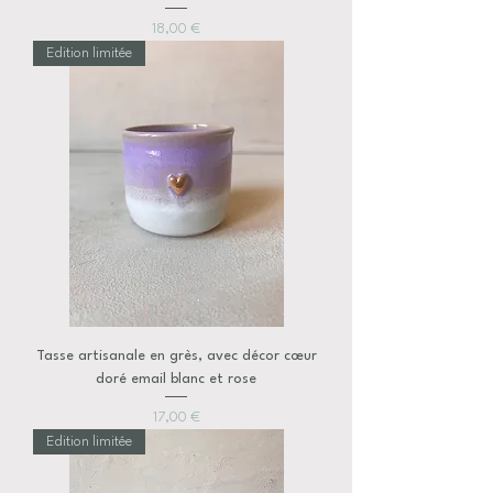
Prix
18,00 €
Edition limitée
Tasse artisanale en grès, avec décor cœur
doré email blanc et rose
Prix
17,00 €
Edition limitée