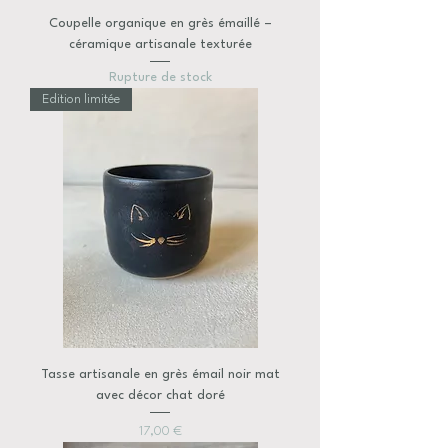
Coupelle organique en grès émaillé –
céramique artisanale texturée
Rupture de stock
Edition limitée
Tasse artisanale en grès émail noir mat
avec décor chat doré
Prix
17,00 €