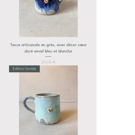
Tasse artisanale en grès, avec décor cœur
doré email bleu et blanche
Prix
25,00 €
Edition limitée