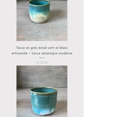
Tasse en grès émail vert et blanc
artisanale – tasse céramique moderne
Prix
12,00 €