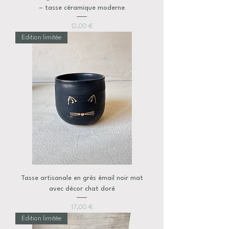
– tasse céramique moderne
Prix
12,00 €
Edition limitée
Tasse artisanale en grès émail noir mat
avec décor chat doré
Prix
17,00 €
Edition limitée