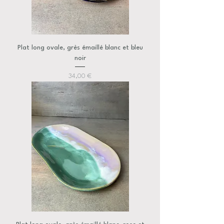
Plat long ovale, grès émaillé blanc et bleu
noir
Prix
34,00 €