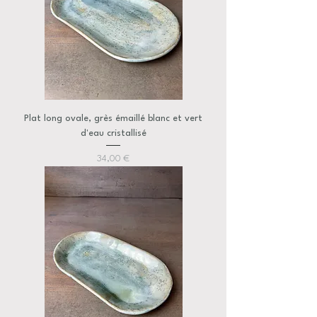
Plat long ovale, grès émaillé blanc et vert
d'eau cristallisé
Prix
34,00 €