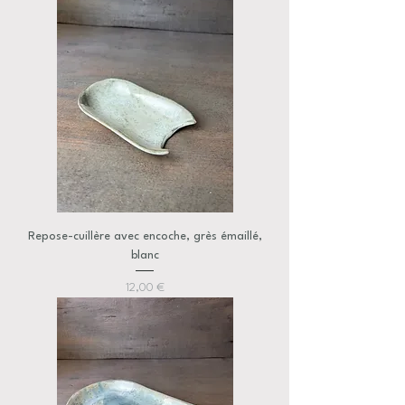
Repose-cuillère avec encoche, grès émaillé,
blanc
Prix
12,00 €