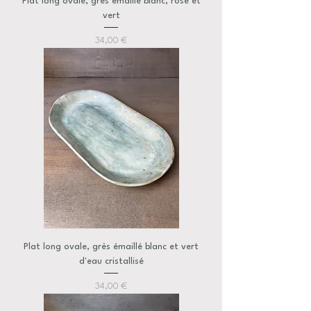
Plat long ovale, grès émaillé blanc, rose et
vert
Prix
34,00 €
Plat long ovale, grès émaillé blanc et vert
d'eau cristallisé
Prix
34,00 €