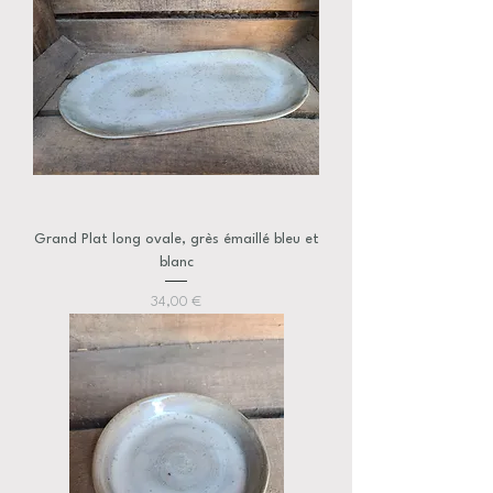
Grand Plat long ovale, grès émaillé bleu et
blanc
Prix
34,00 €