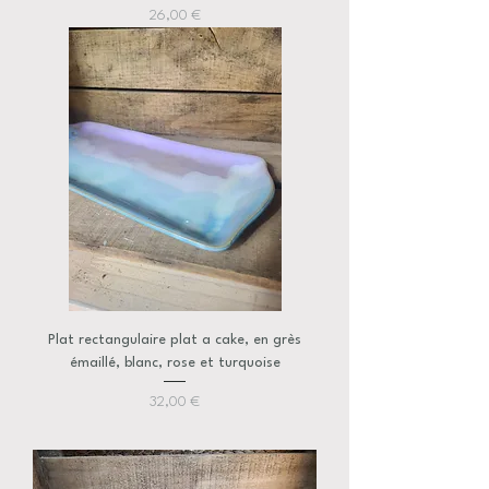
Prix
26,00 €
Plat rectangulaire plat a cake, en grès
émaillé, blanc, rose et turquoise
Prix
32,00 €