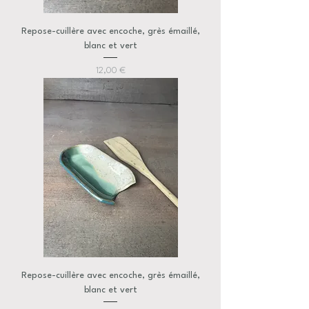
Repose-cuillère avec encoche, grès émaillé,
blanc et vert
Prix
12,00 €
Repose-cuillère avec encoche, grès émaillé,
blanc et vert