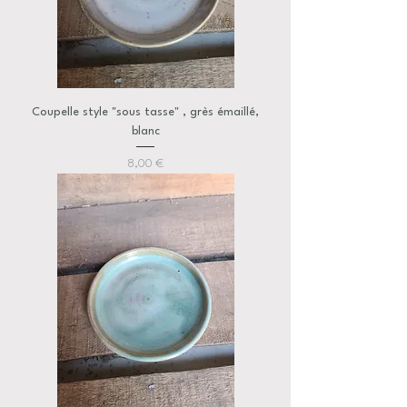
Coupelle style "sous tasse" , grès émaillé,
blanc
Prix
8,00 €