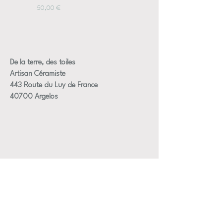
Prix
50,00 €
De la terre, des toiles
Artisan Céramiste
443 Route du Luy de France
40700 Argelos