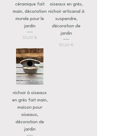
céramique fait
oiseaux en grès,
main, décoration
nichoir artisanal à
murale pour le
suspendre,
jardin
décoration de
jardin
Prix
50,00 €
Prix
50,00 €
nichoir à oiseaux
en grès fait main,
maison pour
oiseaux,
décoration de
jardin