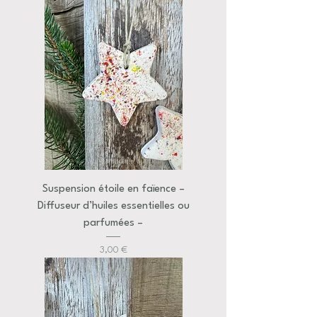
Suspension étoile en faïence –
Diffuseur d’huiles essentielles ou
parfumées –
Prix
3,00 €