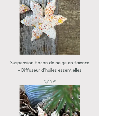
Suspension flocon de neige en faïence
– Diffuseur d’huiles essentielles
Prix
3,00 €