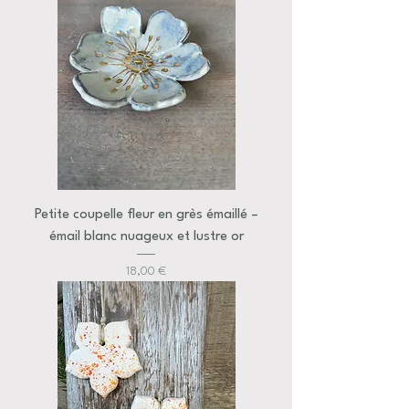
Petite coupelle fleur en grès émaillé –
émail blanc nuageux et lustre or
Prix
18,00 €