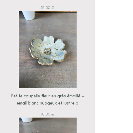
Prix
18,00 €
Petite coupelle fleur en grès émaillé –
émail blanc nuageux et lustre o
Prix
18,00 €