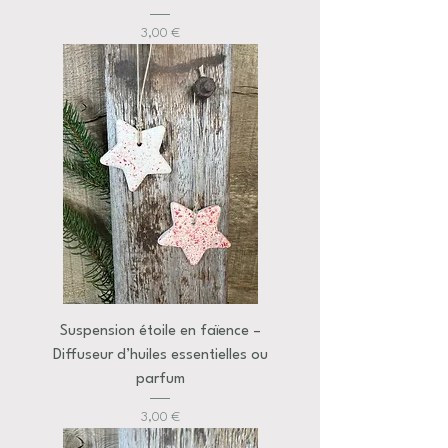
Prix
3,00 €
Suspension étoile en faïence –
Diffuseur d’huiles essentielles ou
parfum
Prix
3,00 €