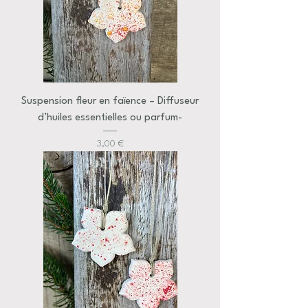
Suspension fleur en faïence – Diffuseur
d’huiles essentielles ou parfum-
Prix
3,00 €