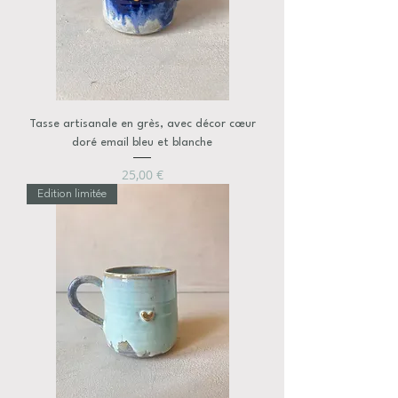
Tasse artisanale en grès, avec décor cœur
doré email bleu et blanche
Prix
25,00 €
Edition limitée