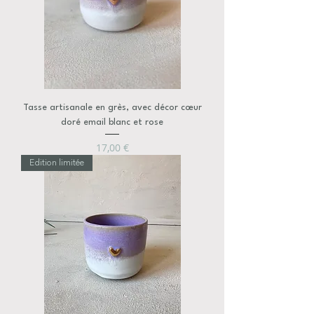
Tasse artisanale en grès, avec décor cœur
doré email blanc et rose
Prix
17,00 €
Edition limitée