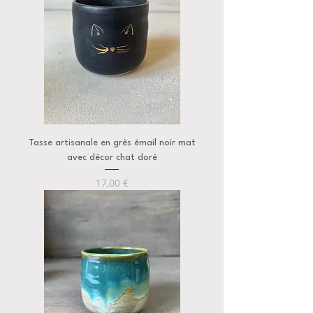
Tasse artisanale en grès émail noir mat
avec décor chat doré
Prix
17,00 €