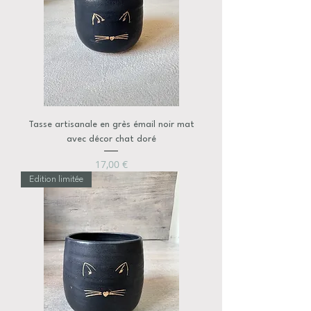
Tasse artisanale en grès émail noir mat
avec décor chat doré
Prix
17,00 €
Edition limitée