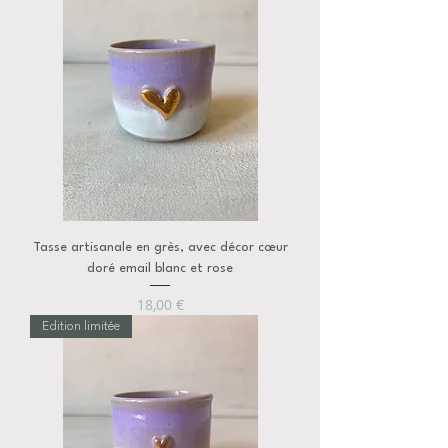
Tasse artisanale en grès, avec décor cœur
doré email blanc et rose
Prix
18,00 €
Edition limitée