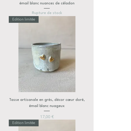
émail blanc nuances de céladon
Rupture de stock
Edition limitée
Tasse artisanale en grès, décor cœur doré,
émail blanc nuageux
Prix
17,00 €
Edition limitée