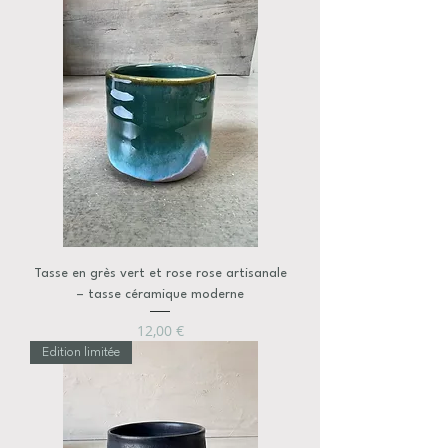
Tasse en grès vert et rose rose artisanale
– tasse céramique moderne
Prix
12,00 €
Edition limitée