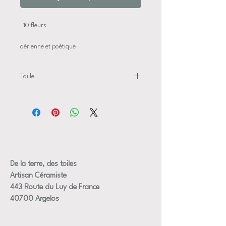
10 fleurs
aérienne et poétique
de tailles et couleurs variées
Taille
les fils de fer peuvent être être recoupés ou
Dimensions approximative des fleurs +/- 3
pliés pour s'adapter à n'importe quel vase
à 4 cm de diametre
les fils mesurent entre 22 et 28 cm (autres
tailles sur demandes )
fleurs diamètre 3 ou 4 cm ( plus grande que
les autres fleurs )
Certaines fleurs peuvent être un peu
De la terre, des toiles
différentes de celle de là photos mais dans
Artisan Céramiste
les mêmes tons, je peux envoyer une photo
443 Route du Luy de France
du bouquet avant son expédition sur
40700 Argelos
demande