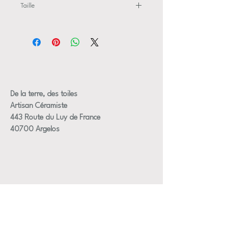
Taille
les fils de fer peuvent être être recoupés ou
Dimensions approximative des fleurs +/- 3
pliés pour s'adapter à n'importe quel vase
à 4 cm de diametre
les fils mesurent entre 22 et 28 cm (autres
tailles sur demandes )
fleurs diamètre 3 ou 4 cm ( plus grande que
les autres fleurs )
Certaines fleurs peuvent être un peu
De la terre, des toiles
différentes de celle de là photos mais dans
Artisan Céramiste
les mêmes tons, je peux envoyer une photo
443 Route du Luy de France
du bouquet avant son expédition sur
40700 Argelos
demande
les fleurs sont en faiences afin de proposé
un plus grand évantail de couleurs (donc ne
resiste pas au gel contrairement aux pièces
en grès )