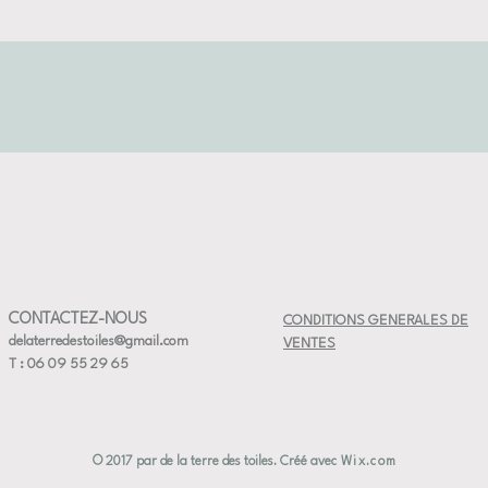
grand éva
gel contr
 3 à 4 cm de diametre
CONTACTEZ-NOUS
CONDITIONS GENERALES DE
delaterredestoiles@gmail.com
VENTES
T : 06 09 55 29 65
© 2017 par de la terre des toiles. Créé avec
Wix.com