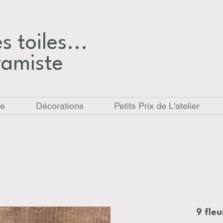
 toiles...​
ramiste
le
Décorations
Petits Prix de L'atelier
9 fleu