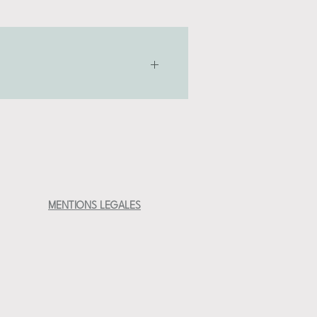
ntail de couleurs (donc ne resiste pas au
airement aux pièces en grès )
MENTIONS LEGALES