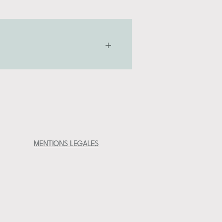
ntail de couleurs (donc ne resiste pas au
airement aux pièces en grès )
MENTIONS LEGALES