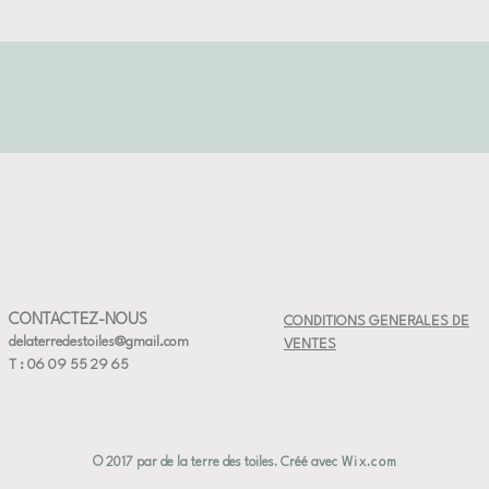
grand éva
gel contr
 3 à 4 cm de diametre
CONTACTEZ-NOUS
CONDITIONS GENERALES DE
delaterredestoiles@gmail.com
VENTES
T : 06 09 55 29 65
© 2017 par de la terre des toiles. Créé avec
Wix.com