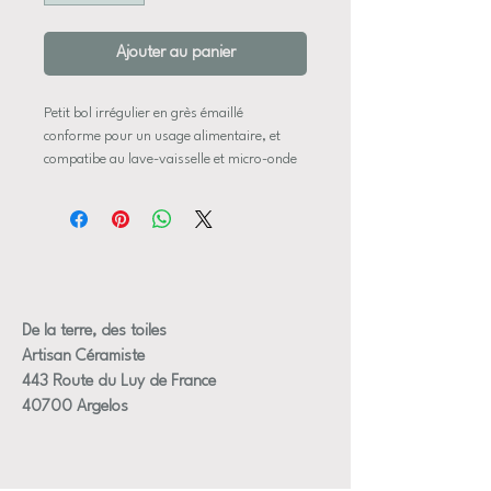
Ajouter au panier
Petit bol irrégulier en grès émaillé
conforme pour un usage alimentaire, et
compatibe au lave-vaisselle et micro-onde
pièce réalisée au tour de potier
Dimensions approximative:
Hauteur 5,5 cm
Diamètre ouverture 12 cm
De la terre, des toiles
Artisan Céramiste
443 Route du Luy de France
40700 Argelos