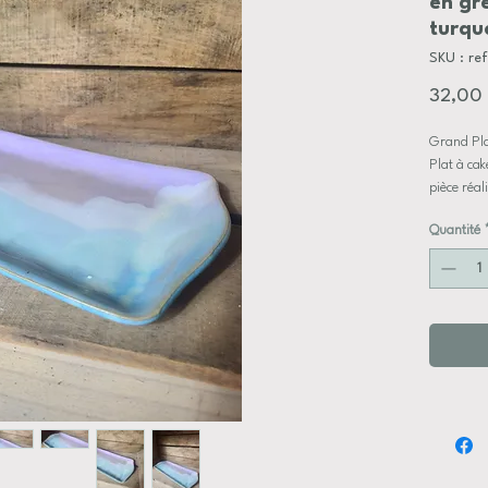
en grè
turqu
SKU : re
32,00
Grand Pl
Plat à cak
pièce réa
Quantité
émaux co
compatibe
Dimensio
Longueur
Largeur: 