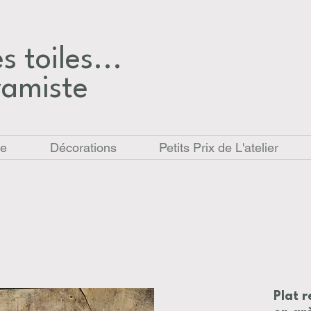
 toiles...​
ramiste
le
Décorations
Petits Prix de L'atelier
Plat r